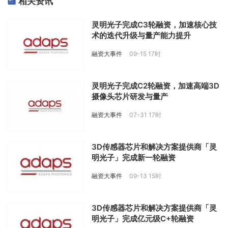
相关资讯
资金用途
灵明光子完成C3轮融资，加速核心技
术的迭代升级与量产能力提升
未提及
融资大事件
09-15 17时
三、创始人&团队背景透视
核心创始人：未提及
灵明光子完成C2轮融资，加速高端3D
关键成员：未提及
摄像头芯片研发与量产
团队优势：公司总人数100+，拥有10余位国际一流大学博士，
融资大事件
07-31 17时
研发人员占比
80%以上
，为技术研发导向型团队，曾获评深圳
市海外高层次人才团队
3D传感器芯片和解决方案提供商「灵
四、公司经营关键指标
明光子」完成新一轮融资
营收与盈利：近周期营收未披露，复合增长率未披露，累计盈
融资大事件
09-13 15时
亏未披露
客户画像：平均单客价值未披露，前5大客户占比未披露，复购
3D传感器芯片和解决方案提供商「灵
率未披露
明光子」完成亿元级C+轮融资
收益与竞争力：核心收益来源为芯片产品销售；核心竞争力为