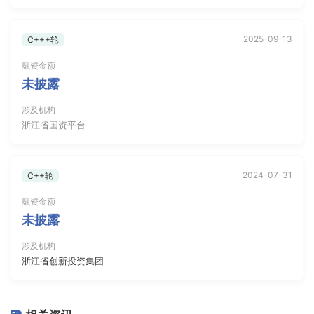
创新投资集团
2024年7月18日：股权融资（金额：未披露），投资方：浙江
省创新投资集团
2025-09-13
C+++轮
2023年7月14日：战略融资（金额：未披露），投资方：上汽
融资金额
投资、尚颀资本
未披露
2022年4月11日：C轮（金额：
数亿人民币
），投资方：美团龙
涉及机构
珠、昆仲资本、高榕创投
浙江省国资平台
2021年9月14日：B轮（金额：
数千万人民币
），投资方：高榕
创投、OPPO、昆仲资本、真格基金、欧菲和正投资
2020年10月29日：A+轮（金额：
数千万人民币
），投资方：
2024-07-31
C++轮
小米长江产业基金、昆仲资本、真格基金、联想之星、光熠投
融资金额
资
未披露
2020年6月24日：A轮（金额：
数千万人民币
），投资方：光
涉及机构
熠投资、欧菲控股
浙江省创新投资集团
2018年12月12日：天使轮（金额：未披露），投资方：联想控
股、联想之星、CPE源峰、昆仲资本
战略融资（日期未披露）：金额未披露，投资方：尚颀资本