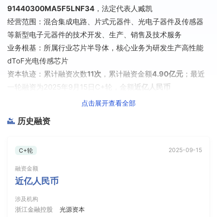
91440300MA5F5LNF34
，法定代表人臧凯
经营范围：混合集成电路、片式元器件、光电子器件及传感器
等新型电子元器件的技术开发、生产、销售及技术服务
业务根基：所属行业芯片半导体，核心业务为研发生产高性能
dToF光电传感芯片
资本轨迹：累计融资次数
11次
，累计融资金额
4.90亿元
；最近
一轮融资为2025年9月15日C+轮，金额
近亿人民币
点击展开查看全部
二、融资动态时间轴梳理
历史融资
融资事件日历（按时间倒序排列）
2025-09-15
C+轮
2025年9月15日：C+轮（金额：
近亿人民币
），投资方：浙江
金融控股、光源资本
融资金额
2025年9月13日：C+++轮（金额：未披露），投资方：浙江省
近亿人民币
国资平台
涉及机构
2024年7月31日：C++轮（金额：未披露），投资方：浙江省
浙江金融控股
光源资本