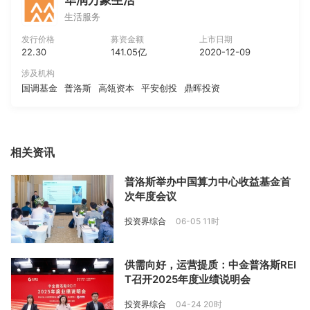
华润万象生活
生活服务
发行价格
募资金额
上市日期
22.30
141.05亿
2020-12-09
涉及机构
国调基金
普洛斯
高瓴资本
平安创投
鼎晖投资
相关资讯
普洛斯举办中国算力中心收益基金首
次年度会议
投资界综合
06-05 11时
供需向好，运营提质：中金普洛斯REI
T召开2025年度业绩说明会
投资界综合
04-24 20时