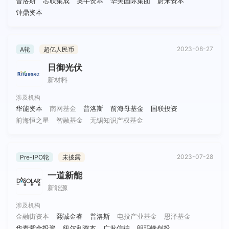
普洛斯
芯联集成
奥牛资本
华美国际集团
蔚来资本
钟鼎资本
2023-08-27
A轮
超亿人民币
日御光伏
新材料
涉及机构
华能资本
南网基金
普洛斯
前海母基金
国联投资
前海恒之星
智融基金
无锡知识产权基金
2023-07-28
Pre-IPO轮
未披露
一道新能
新能源
涉及机构
金融街资本
熙诚金睿
普洛斯
电投产业基金
恩泽基金
华泰紫金投资
纽尔利资本
广发信德
朗玛峰创投