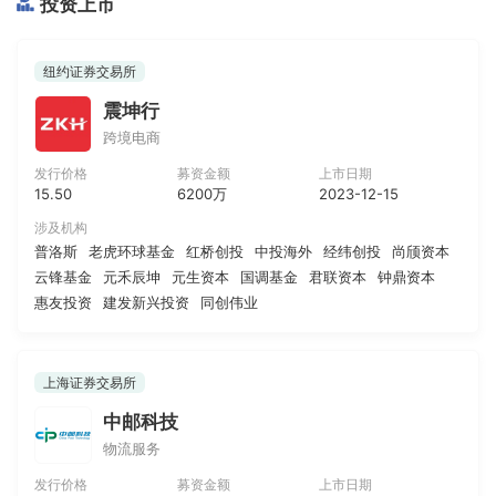
投资上市
纽约证券交易所
震坤行
跨境电商
发行价格
募资金额
上市日期
15.50
6200万
2023-12-15
涉及机构
普洛斯
老虎环球基金
红桥创投
中投海外
经纬创投
尚颀资本
云锋基金
元禾辰坤
元生资本
国调基金
君联资本
钟鼎资本
惠友投资
建发新兴投资
同创伟业
上海证券交易所
中邮科技
物流服务
发行价格
募资金额
上市日期